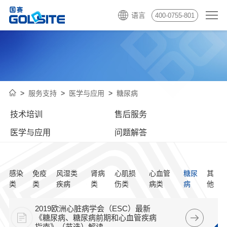
语言
400-0755-801
服务支持
医学与应用
糖尿病
技术培训
售后服务
医学与应用
问题解答
感染
免疫
风湿类
肾病
心肌损
心血管
糖尿
其
类
类
疾病
类
伤类
病类
病
他
2019欧洲心脏病学会（ESC）最新
《糖尿病、糖尿病前期和心血管疾病
指南》（节选）解读